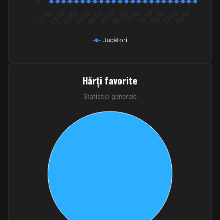
0
21:00
23:00
01:00
03:00
05:00
07:00
09:00
11:00
13:00
15:00
17:00
19:00
Jucători
End of interactive chart.
Hărți favorite
Hărți favorite
Pie chart with 1 slice.
Statistici generale
Statistici generale