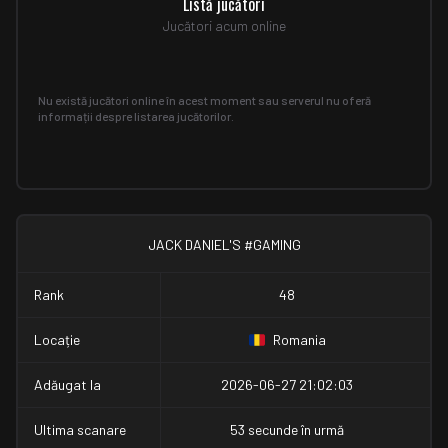
Listă jucători
Jucători acum online
Nu există jucători online în acest moment sau serverul nu oferă
informații despre listarea jucătorilor.
JACK DANIEL'S #GAMING
Rank
48
Locație
Romania
Adăugat la
2026-06-27 21:02:03
Ultima scanare
53 secunde în urmă