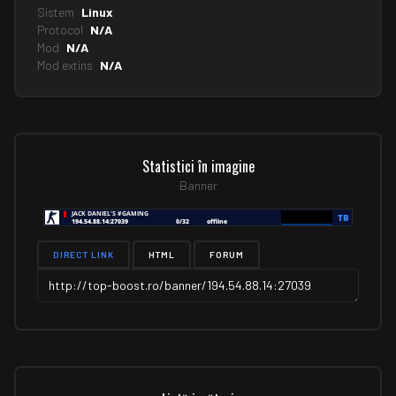
Sistem
Linux
Protocol
N/A
Mod
N/A
Mod extins
N/A
Statistici în imagine
Banner
DIRECT LINK
HTML
FORUM