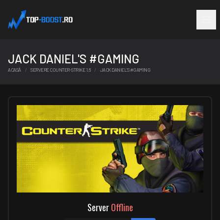
JACK DANIEL'S #GAMING
ACASĂ
SERVERE COUNTER-STRIKE 1.6
JACK DANIEL'S #GAMING
Server
Offline