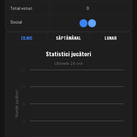
Total voturi
0
Social
ZILNIC
SĂPTĂMÂNAL
LUNAR
Statistici jucători
Statistici jucători
Line chart with 24 data points.
Ultimele 24 ore
Ultimele 24 ore
32
The chart has 1 X axis displaying categories.
The chart has 1 Y axis displaying Număr jucători. Data ranges f
24
Număr jucători
16
8