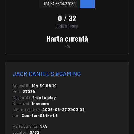
194.54.88.14:27039
0 / 32
Jucători acum
Harta curentă
N/A
JACK DANIEL'S #GAMING
Adresă IP
194.54.88.14
Port
27039
Cu parolă
free to play
Securizat
insecure
Ultima scanare
2026-06-27 21:02:03
Joc
Counter-Strike 1.6
Hartă curentă
N/A
Jucători
0/32