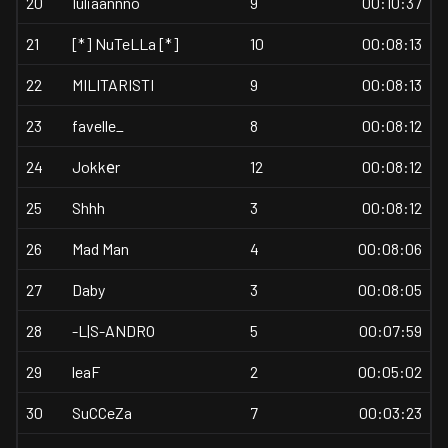
20
Iuliaannno
9
00:10:37
21
[*] NuTeLLa [*]
10
00:08:13
22
MILITARISTI
9
00:08:13
23
favelle_
8
00:08:12
24
Jokkеr
12
00:08:12
25
Shhh
3
00:08:12
26
Mad Man
4
00:08:06
27
Daby
3
00:08:05
28
-L|S-ANDRO
5
00:07:59
29
leaF
2
00:05:02
30
SuCCeZa
7
00:03:23