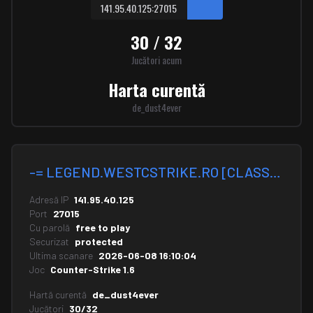
141.95.40.125:27015
30 / 32
Jucători acum
Harta curentă
de_dust4ever
-= LEGEND.WESTCSTRIKE.RO [CLASSIC + VIP] =-
Adresă IP
141.95.40.125
Port
27015
Cu parolă
free to play
Securizat
protected
Ultima scanare
2026-06-08 16:10:04
Joc
Counter-Strike 1.6
Hartă curentă
de_dust4ever
Jucători
30/32