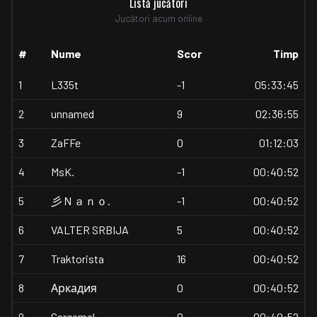
Listă jucători
Jucători acum online
#
Nume
Scor
Timp
1
L335t
-1
05:33:45
2
unnamed
9
02:36:55
3
ZaFFe
0
01:12:03
4
MsK.
-1
00:40:52
5
彡Ｎａｎｏ.
-1
00:40:52
6
VALTER SRBIJA
5
00:40:52
7
Traktorista
16
00:40:52
8
Аркадия
0
00:40:52
9
Gargamel
0
00:40:52