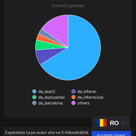
Pie chart with 6 slices.
Statistici generale
Statistici generale
de_dust2
de_inferno
de_dustyaztec
de_inferno2se
de_barcelona
others
End of interactive chart.
RO
Experiența ta pe acest site va fi îmbunătățită
ACCEPTĂ COOKIE