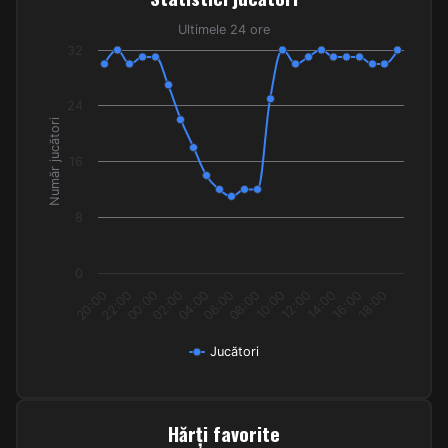
Line chart with 24 data points.
Ultimele 24 ore
Ultimele 24 ore
32
The chart has 1 X axis displaying categories.
The chart has 1 Y axis displaying Număr jucători. Data ranges fr
24
Număr jucători
16
8
0
20:00
22:00
00:00
02:00
04:00
06:00
08:00
10:00
12:00
14:00
16:00
18:00
Jucători
End of interactive chart.
Hărți favorite
Hărți favorite