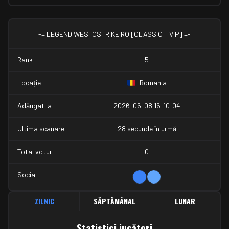
-= LEGEND.WESTCSTRIKE.RO [CLASSIC + VIP] =-
Rank
5
Locație
Romania
Adăugat la
2026-06-08 16:10:04
Ultima scanare
28 secunde în urmă
Total voturi
0
Social
ZILNIC
SĂPTĂMÂNAL
LUNAR
Statistici jucători
Statistici jucători