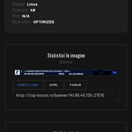
Sistem
Linux
Protocol
48
Mod
N/A
Mod extins
OPTIMIZED
Statistici în imagine
Banner
DIRECT LINK
HTML
FORUM